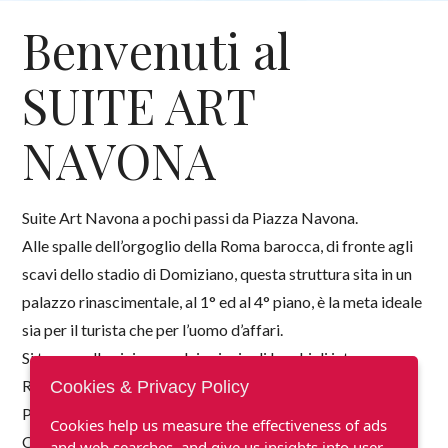
Benvenuti al
SUITE ART
NAVONA
Suite Art Navona a pochi passi da Piazza Navona.
Alle spalle dell’orgoglio della Roma barocca, di fronte agli
scavi dello stadio di Domiziano, questa struttura sita in un
palazzo rinascimentale, al 1° ed al 4° piano, è la meta ideale
sia per il turista che per l’uomo d’affari.
Si trova nelle vicinanze dei principali luoghi di interesse a
Roma: Campo dei Fiori, Castel Sant'Angelo, Piazza San
Cookies & Privacy Policy
Pietro, il Pantheon, Montecitorio, l'Altare della Patria, il
Cookies help us measure the effectiveness of ads
Colosseo, Piazza di Spagna e la Fontana di Trevi.
and web searches, and give us insights into user